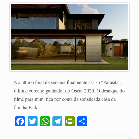
No último final de semana finalmente assisti “Parasita”,
o filme coreano ganhador do Oscar 2020. O destaque do
filme para mim, fica por conta da sofisticada casa da
família Park
Fa
T
W
Te
Pr
C
ce
wi
ha
le
in
o