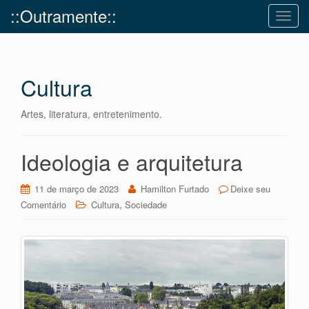
::Outramente::
T
o
g
g
Cultura
l
e
n
Artes, literatura, entretenimento.
a
v
Ideologia e arquitetura
i
g
11 de março de 2023
Hamilton Furtado
Deixe seu
a
,
Comentário
Cultura
Sociedade
t
i
o
n