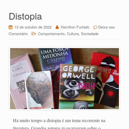
dl
lh
y
ar
Distopia
13 de outubro de 2022
Hamilton Furtado
Deixe seu
,
,
Comentário
Comportamento
Cultura
Sociedade
Há muito tempo a distopia é um tema recorrente na
literatura. Grandes autores já escreveram sobre o