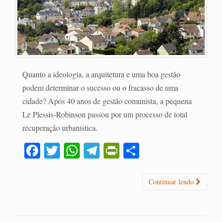
Quanto a ideologia, a arquitetura e uma boa gestão
podem determinar o sucesso ou o fracasso de uma
cidade? Após 40 anos de gestão comunista, a pequena
Le Plessis-Robinson passou por um processo de total
recuperação urbanística.
Fa
T
W
Te
Pr
C
ce
wi
ha
le
in
o
bo
tte
ts
gr
tF
m
Continuar lendo
ok
r
A
a
ri
pa
pp
m
en
rti