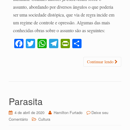
assunto, abordando por diversos ângulos o que poderia
ser uma sociedade distópica, que via de regra incide em
um regime de controle e opressão. Algumas das mais
conhecidas obras sobre o assunto são as seguintes:
Fa
T
W
Te
Pr
C
ce
wi
ha
le
in
o
bo
tte
ts
gr
tF
m
Continuar lendo
ok
r
A
a
ri
pa
pp
m
en
rti
dl
lh
y
ar
Parasita
4 de abril de 2020
Hamilton Furtado
Deixe seu
Comentário
Cultura