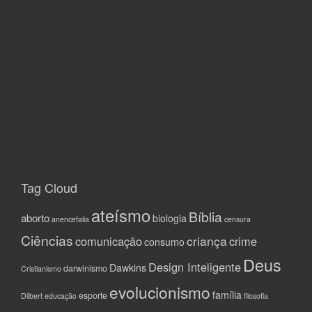
Tag Cloud
ateísmo
Bíblia
aborto
biologia
anencefalia
censura
Ciências
criança
comunicação
crime
consumo
Deus
Design Inteligente
Dawkins
darwinismo
Cristianismo
evolucionismo
família
esporte
Dilbert
educação
filosofia