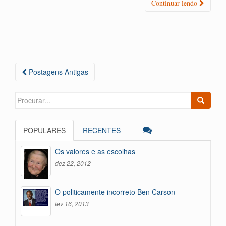
bo
tte
ts
gr
tF
m
Continuar lendo
ok
r
A
a
ri
pa
pp
m
en
rti
dl
lh
y
ar
Navegação
Postagens Antigas
das
Postagens
Search
for:
POPULARES
RECENTES
Os valores e as escolhas
dez 22, 2012
O politicamente incorreto Ben Carson
fev 16, 2013