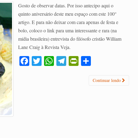
Gosto de observar datas. Por isso antecipo aqui o
quinto aniversário deste meu espaço com este 100°
artigo. E para não deixar com cara apenas de festa e
bolo, coloco o link para uma interessante e rara (na
mídia brasileira) entrevista do filósofo cristão William
Lane Craig à Revista Veja.
Fa
T
W
Te
Pr
C
ce
wi
ha
le
in
o
bo
tte
ts
gr
tF
m
Continuar lendo
ok
r
A
a
ri
pa
pp
m
en
rti
dl
lh
y
ar