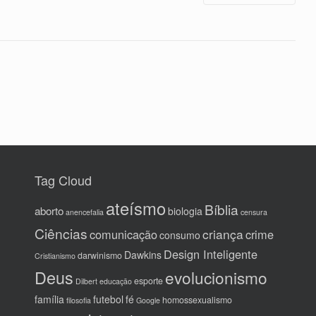
ok
r
A
a
ri
pa
pp
m
en
rti
dl
lh
y
ar
Tag Cloud
ateísmo
Bíblia
aborto
biologia
anencefalia
censura
Ciências
criança
comunicação
crime
consumo
Design Inteligente
Dawkins
darwinismo
Cristianismo
Deus
evolucionismo
esporte
Dilbert
educação
família
futebol
fé
homossexualismo
filosofia
Google