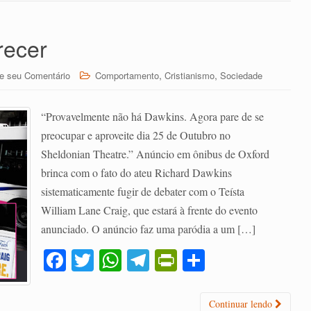
recer
,
,
e seu Comentário
Comportamento
Cristianismo
Sociedade
“Provavelmente não há Dawkins. Agora pare de se
preocupar e aproveite dia 25 de Outubro no
Sheldonian Theatre.” Anúncio em ônibus de Oxford
brinca com o fato do ateu Richard Dawkins
sistematicamente fugir de debater com o Teísta
William Lane Craig, que estará à frente do evento
anunciado. O anúncio faz uma paródia a um […]
Fa
T
W
Te
Pr
C
ce
wi
ha
le
in
o
bo
tte
ts
gr
tF
m
Continuar lendo