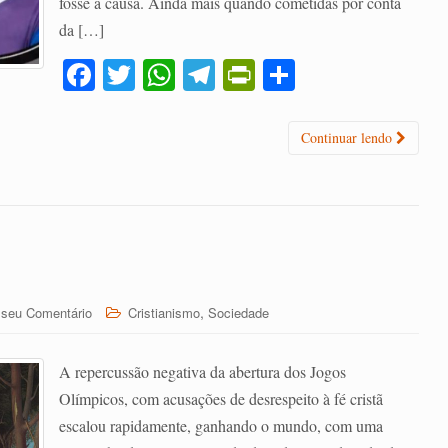
fosse a causa. Ainda mais quando cometidas por conta
da […]
Fa
T
W
Te
Pr
C
ce
wi
ha
le
in
o
bo
tte
ts
gr
tF
m
Continuar lendo
ok
r
A
a
ri
pa
pp
m
en
rti
dl
lh
y
ar
,
 seu Comentário
Cristianismo
Sociedade
A repercussão negativa da abertura dos Jogos
Olímpicos, com acusações de desrespeito à fé cristã
escalou rapidamente, ganhando o mundo, com uma