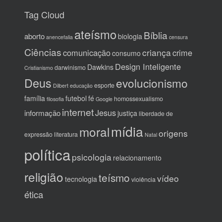
Tag Cloud
ateísmo
Bíblia
aborto
biologia
anencefalia
censura
Ciências
criança
comunicação
crime
consumo
Design Inteligente
Dawkins
darwinismo
Cristianismo
Deus
evolucionismo
esporte
Dilbert
educação
família
futebol
fé
homossexualismo
filosofia
Google
internet
Jesus
informação
justiça
liberdade de
mídia
moral
origens
expressão
literatura
Natal
política
psicologia
relacionamento
religião
teísmo
vídeo
tecnologia
violência
ética