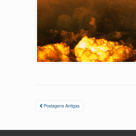
Navegação
Postagens Antigas
das
Postagens