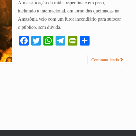
A massificação da mídia repentina e em peso,
incluindo a internacional, em torno das queimadas na
Amazônia veio com um furor incendiário para sufocar
o público, sem dúvida.
Fa
T
W
Te
Pr
C
ce
wi
ha
le
in
o
bo
tte
ts
gr
tF
m
Continuar lendo
ok
r
A
a
ri
pa
pp
m
en
rti
dl
lh
y
ar