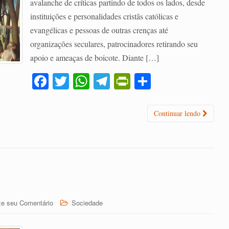
avalanche de críticas partindo de todos os lados, desde
instituições e personalidades cristãs católicas e
evangélicas e pessoas de outras crenças até
organizações seculares, patrocinadores retirando seu
apoio e ameaças de boicote. Diante […]
Fa
T
W
Te
Pr
C
ce
wi
ha
le
in
o
bo
tte
ts
gr
tF
m
Continuar lendo
ok
r
A
a
ri
pa
pp
m
en
rti
dl
lh
y
ar
xe seu Comentário
Sociedade