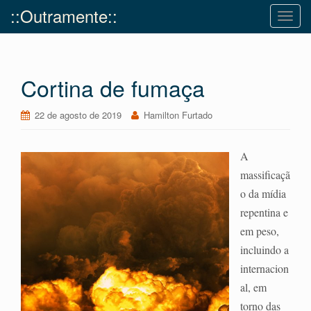
::Outramente::
T
o
g
g
Cortina de fumaça
l
e
n
22 de agosto de 2019
Hamilton Furtado
a
v
A
i
massificaçã
g
o da mídia
a
t
repentina e
i
em peso,
o
incluindo a
n
internacion
al, em
torno das