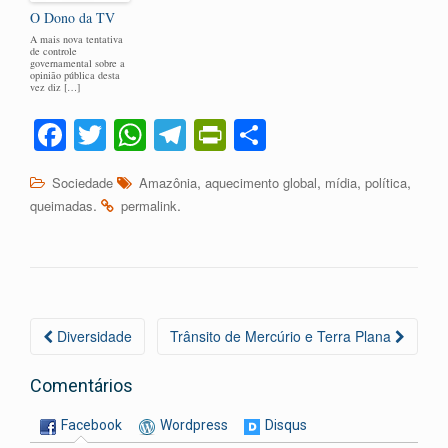
O Dono da TV
A mais nova tentativa
de controle
governamental sobre a
opinião pública desta
vez diz […]
Fa
T
W
Te
Pr
C
ce
wi
ha
le
in
o
,
,
,
,
Sociedade
Amazônia
aquecimento global
mídia
política
bo
tte
ts
gr
tF
m
.
.
queimadas
permalink
ok
r
A
a
ri
pa
pp
m
en
rti
dl
lh
y
ar
Navegação
Diversidade
Trânsito de Mercúrio e Terra Plana
da
Postagem
Comentários
Facebook
Wordpress
Disqus