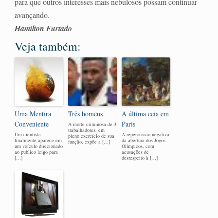
para que outros interesses mais nebulosos possam continuar
avançando.
Hamilton Furtado
Veja também:
Uma Mentira
Três homens
A última ceia em
Conveniente
Paris
A morte criminosa de 3
trabalhadores, em
Um cientista
A repercussão negativa
pleno exercício de sua
finalmente aparece em
da abertura dos Jogos
função, expõe a […]
um veículo direcionado
Olímpicos, com
ao público leigo para
acusações de
[…]
desrespeito à […]