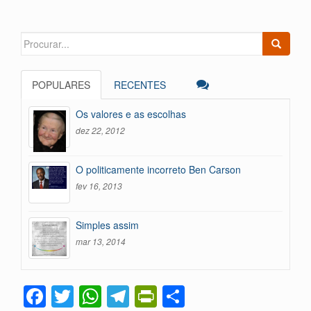
Search
for:
POPULARES
RECENTES
Os valores e as escolhas
dez 22, 2012
O politicamente incorreto Ben Carson
fev 16, 2013
Simples assim
mar 13, 2014
F
T
W
T
Pr
C