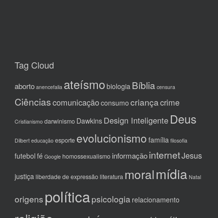
Tag Cloud
ateísmo
Bíblia
aborto
biologia
anencefalia
censura
Ciências
criança
comunicação
crime
consumo
Deus
Design Inteligente
Dawkins
darwinismo
Cristianismo
evolucionismo
família
esporte
Dilbert
educação
filosofia
internet
Jesus
informação
futebol
fé
homossexualismo
Google
mídia
moral
justiça
liberdade de expressão
literatura
Natal
política
origens
psicologia
relacionamento