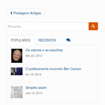
dl
lh
y
ar
Navegação
Postagens Antigas
das
Postagens
Search
for:
POPULARES
RECENTES
Os valores e as escolhas
dez 22, 2012
O politicamente incorreto Ben Carson
fev 16, 2013
Simples assim
mar 13, 2014