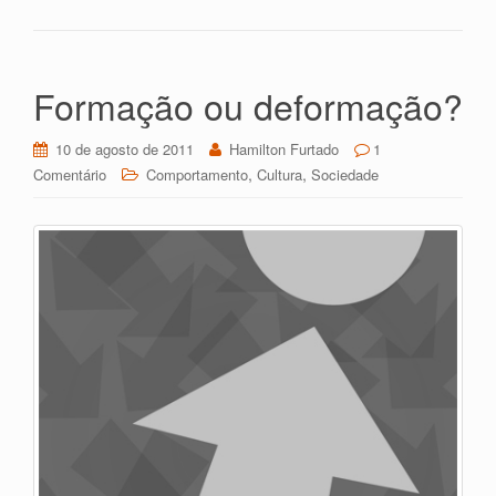
pp
m
en
rti
dl
lh
y
ar
Formação ou deformação?
10 de agosto de 2011
Hamilton Furtado
1
,
,
Comentário
Comportamento
Cultura
Sociedade