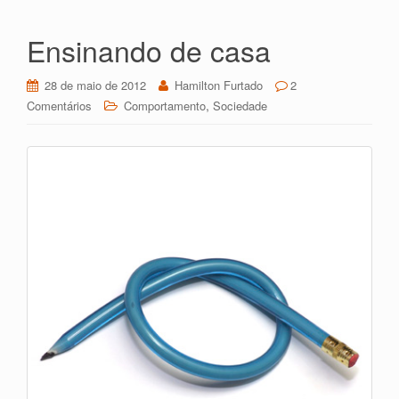
dl
lh
y
ar
Ensinando de casa
28 de maio de 2012
Hamilton Furtado
2
,
Comentários
Comportamento
Sociedade