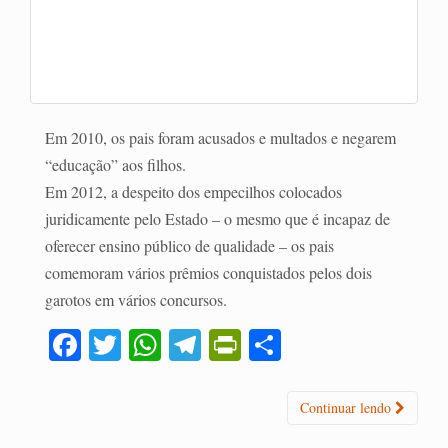
Em 2010, os pais foram acusados e multados e negarem
“educação” aos filhos.
Em 2012, a despeito dos empecilhos colocados
juridicamente pelo Estado – o mesmo que é incapaz de
oferecer ensino público de qualidade – os pais
comemoram vários prêmios conquistados pelos dois
garotos em vários concursos.
Fa
T
W
Te
Pr
C
ce
wi
ha
le
in
o
bo
tte
ts
gr
tF
m
Continuar lendo
ok
r
A
a
ri
pa