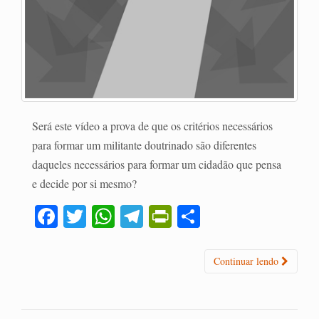
Será este vídeo a prova de que os critérios necessários
para formar um militante doutrinado são diferentes
daqueles necessários para formar um cidadão que pensa
e decide por si mesmo?
Fa
T
W
Te
Pr
C
ce
wi
ha
le
in
o
bo
tte
ts
gr
tF
m
Continuar lendo
ok
r
A
a
ri
pa
pp
m
en
rti