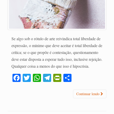
Se algo sob o rótulo de arte reivindica total liberdade de
expressão, o mínimo que deve aceitar é total liberdade de
crítica; se o que propõe é contestação, questionamento
deve estar disposta a esperar tudo isso, inclusive rejeição.
Qualquer coisa a menos do que isso é hipocrisia.
Fa
T
W
Te
Pr
C
ce
wi
ha
le
in
o
bo
tte
ts
gr
tF
m
Continuar lendo
ok
r
A
a
ri
pa
pp
m
en
rti