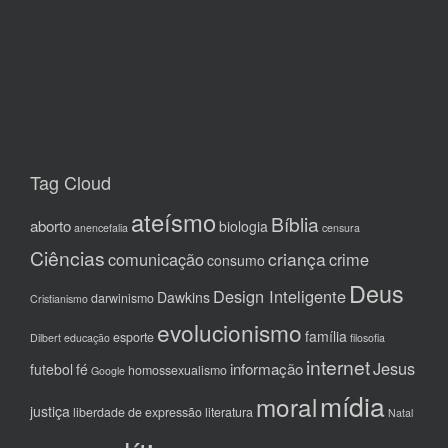
Tag Cloud
ateísmo
Bíblia
aborto
biologia
anencefalia
censura
Ciências
criança
comunicação
crime
consumo
Deus
Design Inteligente
Dawkins
darwinismo
Cristianismo
evolucionismo
família
esporte
Dilbert
educação
filosofia
internet
Jesus
informação
futebol
fé
homossexualismo
Google
mídia
moral
justiça
liberdade de expressão
literatura
Natal