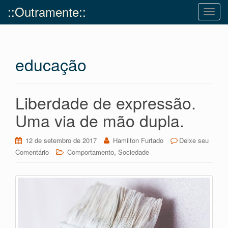
::Outramente::
T
o
g
g
educação
l
e
n
a
Liberdade de expressão.
v
Uma via de mão dupla.
i
g
12 de setembro de 2017
Hamilton Furtado
Deixe seu
a
,
Comentário
Comportamento
Sociedade
t
i
o
n