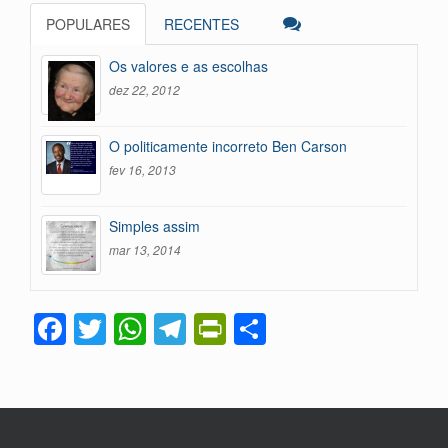
POPULARES
RECENTES
Os valores e as escolhas
dez 22, 2012
O politicamente incorreto Ben Carson
fev 16, 2013
Simples assim
mar 13, 2014
F
T
W
T
Pr
C
a
wi
h
el
in
o
c
tt
at
e
tF
m
e
er
s
gr
ri
p