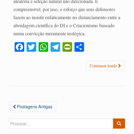
aleatória e seleção natural não direcionada. É
compreensível, por isso, o esforço que seus defensores
fazem ao insistir enfaticamente no distanciamento entre a
abordagem científica do DI e o Criacionismo baseado
numa convicção meramente teológica.
Fa
T
W
Te
Pr
C
ce
wi
ha
le
in
o
bo
tte
ts
gr
tF
m
Continuar lendo
ok
r
A
a
ri
pa
pp
m
en
rti
dl
lh
y
ar
Navegação
Postagens Antigas
das
Postagens
Search
for: