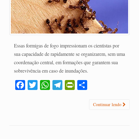
Essas formigas de fogo impressionam os cientistas por
sua capacidade de rapidamente se organizarem, sem uma
coordenação central, em formações que garantem sua
sobrevivência em caso de inundações.
Fa
T
W
Te
Pr
C
ce
wi
ha
le
in
o
bo
tte
ts
gr
tF
m
Continuar lendo
ok
r
A
a
ri
pa
pp
m
en
rti
dl
lh