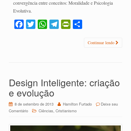
convergência entre conceitos: Moralidade e Psicologia
Evolutiva.
Fa
T
W
Te
Pr
C
ce
wi
ha
le
in
o
bo
tte
ts
gr
tF
m
Continuar lendo
ok
r
A
a
ri
pa
pp
m
en
rti
dl
lh
y
ar
Design Inteligente: criação
e evolução
8 de setembro de 2013
Hamilton Furtado
Deixe seu
,
Comentário
Ciências
Cristianismo