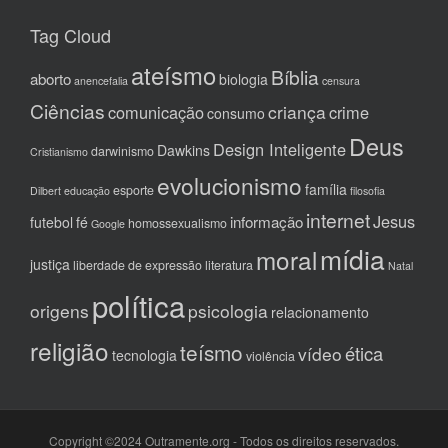
Tag Cloud
ateísmo
Bíblia
aborto
biologia
anencefalia
censura
Ciências
criança
comunicação
crime
consumo
Deus
Design Inteligente
Dawkins
darwinismo
Cristianismo
evolucionismo
família
esporte
Dilbert
educação
filosofia
internet
Jesus
informação
futebol
fé
homossexualismo
Google
mídia
moral
justiça
liberdade de expressão
literatura
Natal
política
origens
psicologia
relacionamento
religião
teísmo
ética
vídeo
tecnologia
violência
Copyright ©2024 Outramente.org - Todos os direitos reservados.