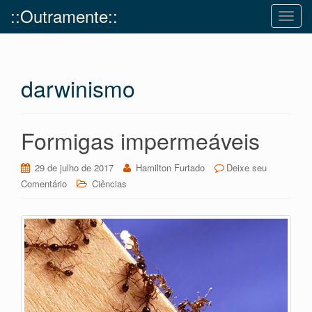
::Outramente::
T
o
g
g
darwinismo
l
e
n
a
Formigas impermeáveis
v
i
29 de julho de 2017
Hamilton Furtado
Deixe seu
g
Comentário
Ciências
a
t
i
o
n