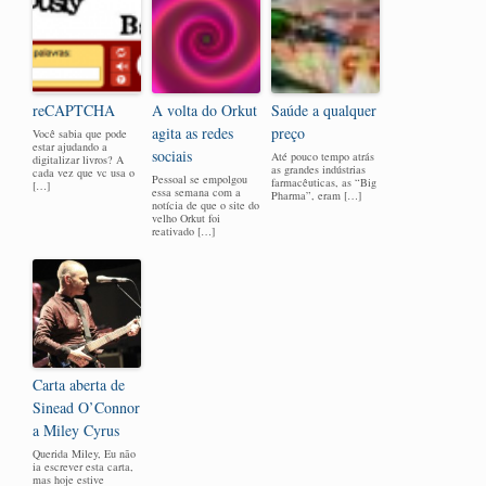
reCAPTCHA
A volta do Orkut
Saúde a qualquer
agita as redes
preço
Você sabia que pode
estar ajudando a
sociais
Até pouco tempo atrás
digitalizar livros? A
as grandes indústrias
cada vez que vc usa o
Pessoal se empolgou
farmacêuticas, as “Big
[…]
essa semana com a
Pharma”, eram […]
notícia de que o site do
velho Orkut foi
reativado […]
Carta aberta de
Sinead O’Connor
a Miley Cyrus
Querida Miley, Eu não
ia escrever esta carta,
mas hoje estive