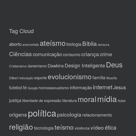
Tag Cloud
ateísmo
Bíblia
aborto
biologia
anencefalia
censura
Ciências
criança
comunicação
crime
consumo
Deus
Design Inteligente
Dawkins
darwinismo
Cristianismo
evolucionismo
família
esporte
Dilbert
educação
filosofia
internet
Jesus
informação
futebol
fé
homossexualismo
Google
mídia
moral
justiça
liberdade de expressão
literatura
Natal
política
origens
psicologia
relacionamento
religião
teísmo
ética
vídeo
tecnologia
violência