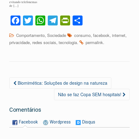
evitando telefonemas
de […]
Fa
T
W
Te
Pr
C
ce
wi
ha
le
in
o
,
,
,
,
Comportamento
Sociedade
consumo
facebook
internet
bo
tte
ts
gr
tF
m
,
,
.
.
privacidade
redes sociais
tecnologia
permalink
ok
r
A
a
ri
pa
pp
m
en
rti
dl
lh
y
ar
Navegação
Biomimética: Soluções de design na natureza
da
Não se faz Copa SEM hospitais!
Postagem
Comentários
Facebook
Wordpress
Disqus