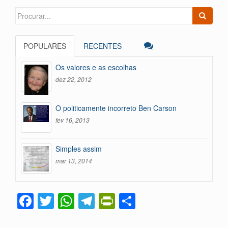
Search
for:
POPULARES
RECENTES
Os valores e as escolhas
dez 22, 2012
O politicamente incorreto Ben Carson
fev 16, 2013
Simples assim
mar 13, 2014
F
T
W
T
Pr
C
a
wi
h
el
in
o