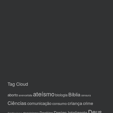
Tag Cloud
ateísmo
Bíblia
aborto
biologia
anencefalia
censura
Ciências
criança
comunicação
crime
consumo
Deus
Design Inteligente
Dawkins
darwinismo