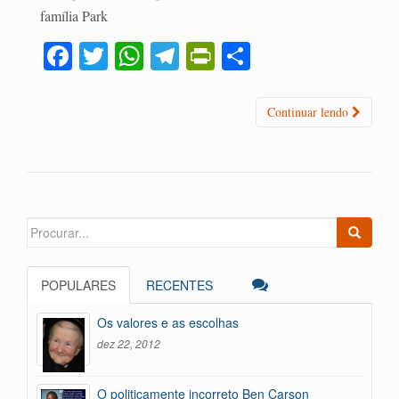
família Park
Fa
T
W
Te
Pr
C
ce
wi
ha
le
in
o
bo
tte
ts
gr
tF
m
Continuar lendo
ok
r
A
a
ri
pa
pp
m
en
rti
dl
lh
y
ar
Search
for:
POPULARES
RECENTES
Os valores e as escolhas
dez 22, 2012
O politicamente incorreto Ben Carson