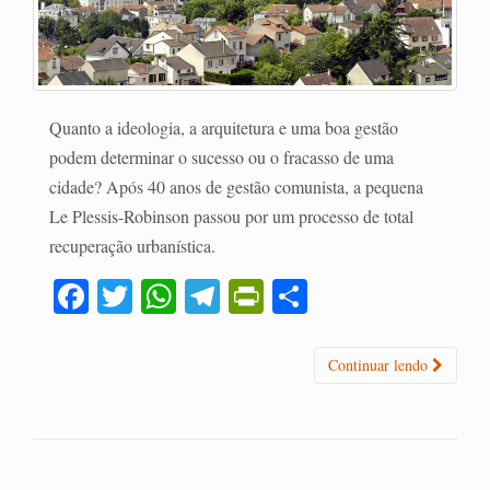
Quanto a ideologia, a arquitetura e uma boa gestão
podem determinar o sucesso ou o fracasso de uma
cidade? Após 40 anos de gestão comunista, a pequena
Le Plessis-Robinson passou por um processo de total
recuperação urbanística.
Fa
T
W
Te
Pr
C
ce
wi
ha
le
in
o
bo
tte
ts
gr
tF
m
Continuar lendo
ok
r
A
a
ri
pa
pp
m
en
rti
dl
lh