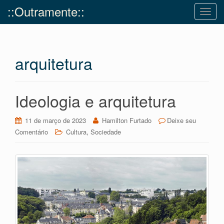
::Outramente::
T
o
g
g
arquitetura
l
e
n
a
Ideologia e arquitetura
v
i
11 de março de 2023
Hamilton Furtado
Deixe seu
g
,
Comentário
Cultura
Sociedade
a
t
i
o
n