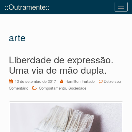
::Outramente::
T
o
g
g
arte
l
e
n
a
Liberdade de expressão.
v
Uma via de mão dupla.
i
g
12 de setembro de 2017
Hamilton Furtado
Deixe seu
a
,
Comentário
Comportamento
Sociedade
t
i
o
n