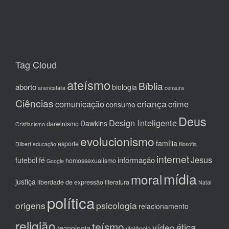
Tag Cloud
ateísmo
Bíblia
aborto
biologia
anencefalia
censura
Ciências
criança
comunicação
crime
consumo
Deus
Design Inteligente
Dawkins
darwinismo
Cristianismo
evolucionismo
família
esporte
Dilbert
educação
filosofia
internet
Jesus
informação
futebol
fé
homossexualismo
Google
mídia
moral
justiça
liberdade de expressão
literatura
Natal
política
origens
psicologia
relacionamento
religião
teísmo
ética
vídeo
tecnologia
violência