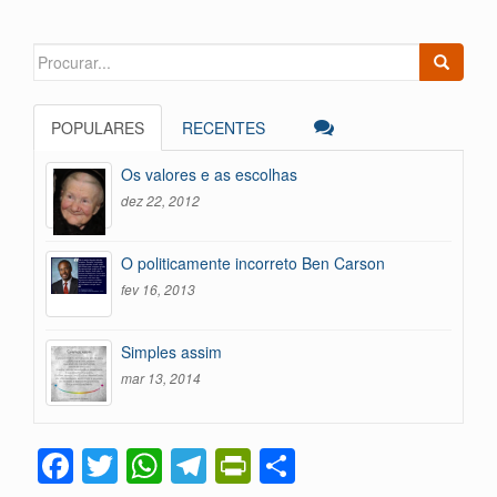
dl
lh
y
ar
Search
for:
POPULARES
RECENTES
Os valores e as escolhas
dez 22, 2012
O politicamente incorreto Ben Carson
fev 16, 2013
Simples assim
mar 13, 2014
F
T
W
T
Pr
C