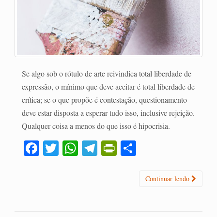
Se algo sob o rótulo de arte reivindica total liberdade de
expressão, o mínimo que deve aceitar é total liberdade de
crítica; se o que propõe é contestação, questionamento
deve estar disposta a esperar tudo isso, inclusive rejeição.
Qualquer coisa a menos do que isso é hipocrisia.
Fa
T
W
Te
Pr
C
ce
wi
ha
le
in
o
bo
tte
ts
gr
tF
m
Continuar lendo
ok
r
A
a
ri
pa
pp
m
en
rti