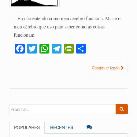
– Eu não entendo como meu cérebro funciona. Mas é o
meu cérebro que uso para saber como as coisas
funcionam.
Fa
T
W
Te
Pr
C
ce
wi
ha
le
in
o
bo
tte
ts
gr
tF
m
Continuar lendo
ok
r
A
a
ri
pa
pp
m
en
rti
dl
lh
y
ar
Search
for:
POPULARES
RECENTES