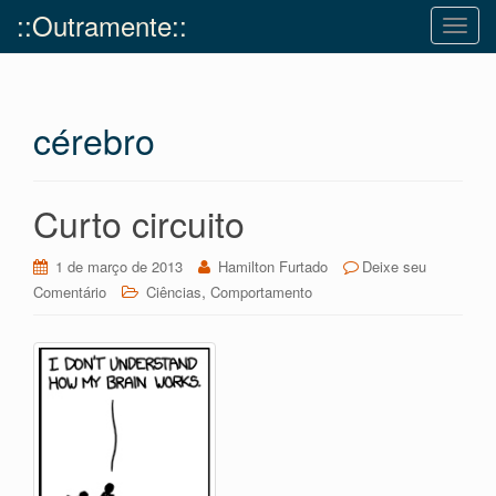
::Outramente::
T
o
g
g
cérebro
l
e
n
a
Curto circuito
v
i
1 de março de 2013
Hamilton Furtado
Deixe seu
g
,
Comentário
Ciências
Comportamento
a
t
i
o
n