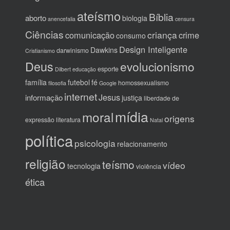
ateísmo
Bíblia
aborto
biologia
anencefalia
censura
Ciências
criança
comunicação
crime
consumo
Design Inteligente
Dawkins
darwinismo
Cristianismo
Deus
evolucionismo
esporte
Dilbert
educação
família
futebol
fé
homossexualismo
filosofia
Google
internet
Jesus
informação
justiça
liberdade de
mídia
moral
origens
expressão
literatura
Natal
política
psicologia
relacionamento
religião
teísmo
vídeo
tecnologia
violência
ética