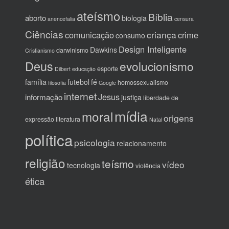
ateísmo
Bíblia
aborto
biologia
anencefalia
censura
Ciências
criança
comunicação
crime
consumo
Design Inteligente
Dawkins
darwinismo
Cristianismo
Deus
evolucionismo
esporte
Dilbert
educação
família
futebol
fé
homossexualismo
filosofia
Google
internet
Jesus
informação
justiça
liberdade de
mídia
moral
origens
expressão
literatura
Natal
política
psicologia
relacionamento
religião
teísmo
vídeo
tecnologia
violência
ética