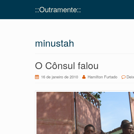
::Outramente::
minustah
O Cônsul falou
16 de janeiro de 2010
Hamilton Furtado
Dei