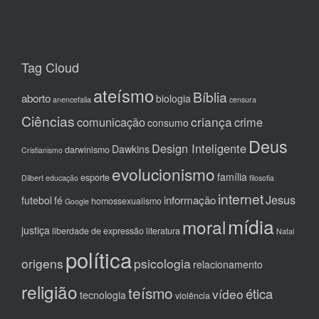
Tag Cloud
ateísmo
Bíblia
aborto
biologia
anencefalia
censura
Ciências
criança
comunicação
crime
consumo
Deus
Design Inteligente
Dawkins
darwinismo
Cristianismo
evolucionismo
família
esporte
Dilbert
educação
filosofia
internet
Jesus
informação
futebol
fé
homossexualismo
Google
mídia
moral
justiça
liberdade de expressão
literatura
Natal
política
origens
psicologia
relacionamento
religião
teísmo
ética
vídeo
tecnologia
violência