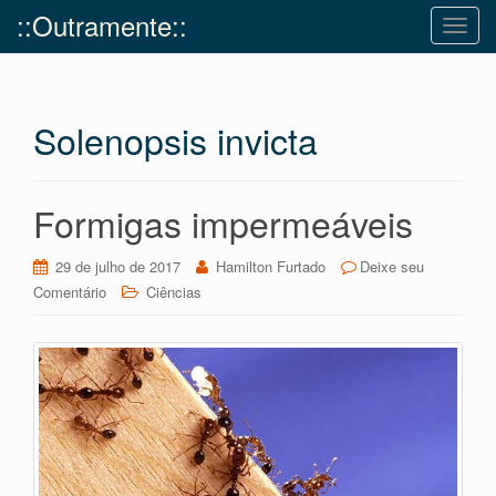
::Outramente::
T
o
g
g
Solenopsis invicta
l
e
n
a
Formigas impermeáveis
v
i
29 de julho de 2017
Hamilton Furtado
Deixe seu
g
Comentário
Ciências
a
t
i
o
n