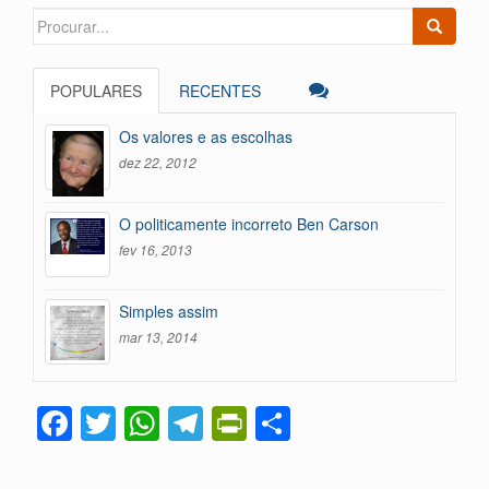
y
ar
Search
for:
POPULARES
RECENTES
Os valores e as escolhas
dez 22, 2012
O politicamente incorreto Ben Carson
fev 16, 2013
Simples assim
mar 13, 2014
F
T
W
T
Pr
C
a
wi
h
el
in
o