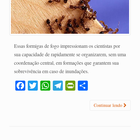
Essas formigas de fogo impressionam os cientistas por
sua capacidade de rapidamente se organizarem, sem uma
coordenação central, em formações que garantem sua
sobrevivência em caso de inundações.
Fa
T
W
Te
Pr
C
ce
wi
ha
le
in
o
bo
tte
ts
gr
tF
m
Continuar lendo
ok
r
A
a
ri
pa
pp
m
en
rti
dl
lh