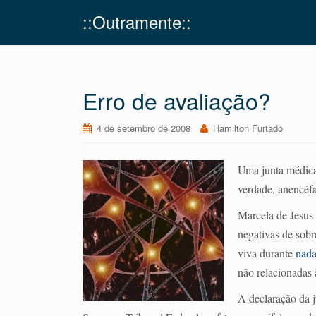
::Outramente::
Erro de avaliação?
4 de setembro de 2008
Hamilton Furtado
Uma junta médic
verdade, anencéfa
Marcela de Jesus 
negativas de sob
viva durante
nada
não relacionadas 
A declaração da 