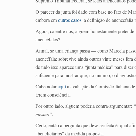
Supremo Tribunal Federal, se fetos anencéfalos pode
O parecer da junta foi dado com base no fato de Mar
embora em
outros casos
, a definição de anencefalia
Agora, cá entre nós, alguém honestamente pretende 
anencéfalos?
Afinal, se uma criança passa — como Marcela pass
anencéfala; sobrevive ainda outros vinte meses fora 
de tudo isso aparece uma “junta médica” para dizer 
suficiente para mostrar que, no mínimo, o diagnóstic
Cabe notar
aqui
a avaliação da Comissão Italiana de
terem consciência.
Por outro lado, alguém poderia contra-argumentar:
“
mesmo”.
Certo, então a pergunta que deve ser feita é: qual af
“beneficiários” da medida proposta.