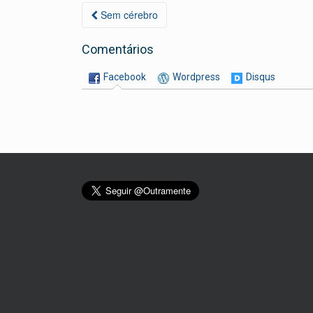
dl
lh
Navegação
Sem cérebro
y
ar
da
Postagem
Comentários
Facebook
Wordpress
Disqus