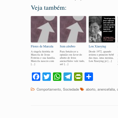
Veja também:
Flores de Marcela
Sem cérebro
Lou Xiaoying
A singela história de
Para fortalecer a
Desde 1972, quando
Marcela de Jesus
opinião em favor do
retirou o primeiro bebê
Ferreira e sua família.
aborto de fetos
das ruas, uma menina,
Marcela nasceu com
anencéfalos vale tudo,
Lou Xiaoying já […]
[…]
até […]
Fa
T
W
Te
Pr
C
ce
wi
ha
le
in
o
,
,
,
Comportamento
Sociedade
aborto
anencefalia
bo
tte
ts
gr
tF
m
ok
r
A
a
ri
pa
pp
m
en
rti