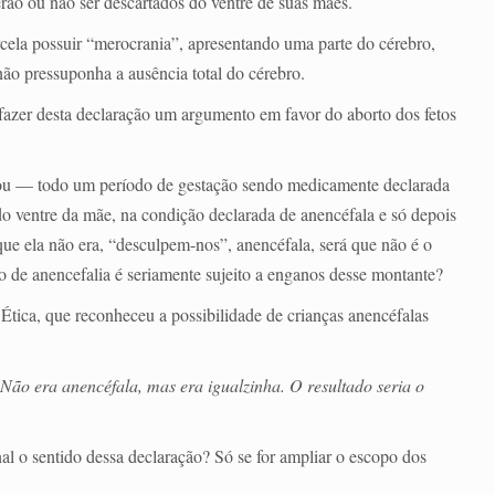
rão ou não ser descartados do ventre de suas mães.
cela possuir “merocrania”, apresentando uma parte do cérebro,
 não pressuponha a ausência total do cérebro.
fazer desta declaração um argumento em favor do aborto dos fetos
ou — todo um período de gestação sendo medicamente declarada
do ventre da mãe, na condição declarada de anencéfala e só depois
que ela não era, “desculpem-nos”, anencéfala, será que não é o
o de anencefalia é seriamente sujeito a enganos desse montante?
 Ética, que reconheceu a possibilidade de crianças anencéfalas
Não era anencéfala, mas era igualzinha. O resultado seria o
inal o sentido dessa declaração? Só se for ampliar o escopo dos