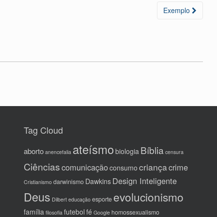
Exemplo
Tag Cloud
ateísmo
Bíblia
aborto
biologia
anencefalia
censura
Ciências
criança
comunicação
crime
consumo
Design Inteligente
Dawkins
darwinismo
Cristianismo
Deus
evolucionismo
esporte
Dilbert
educação
família
futebol
fé
homossexualismo
filosofia
Google