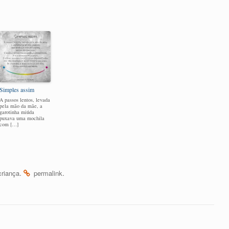
Simples assim
A passos lentos, levada
pela mão da mãe, a
garotinha miúda
puxava uma mochila
com […]
.
.
criança
permalink