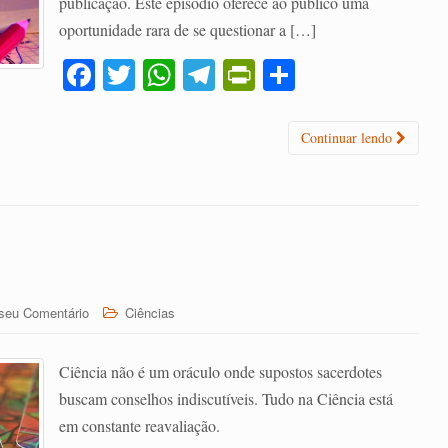
publicação. Este episódio oferece ao público uma
oportunidade rara de se questionar a […]
Fa
T
W
Te
Pr
C
ce
wi
ha
le
in
o
bo
tte
ts
gr
tF
m
Continuar lendo
ok
r
A
a
ri
pa
pp
m
en
rti
dl
lh
y
ar
seu Comentário
Ciências
Ciência não é um oráculo onde supostos sacerdotes
buscam conselhos indiscutíveis. Tudo na Ciência está
em constante reavaliação.