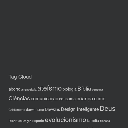
Tag Cloud
ateísmo
Bíblia
aborto
biologia
anencefalia
censura
Ciências
criança
comunicação
crime
consumo
Deus
Design Inteligente
Dawkins
darwinismo
Cristianismo
evolucionismo
família
esporte
Dilbert
educação
filosofia