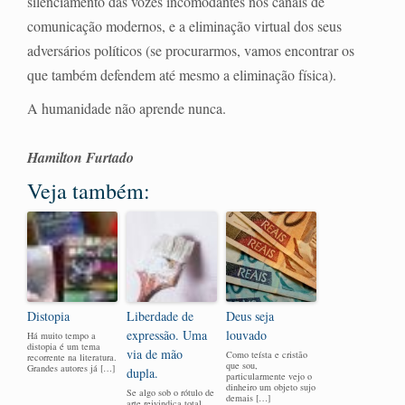
silenciamento das vozes incomodantes nos canais de
comunicação modernos, e a eliminação virtual dos seus
adversários políticos (se procurarmos, vamos encontrar os
que também defendem até mesmo a eliminação física).
A humanidade não aprende nunca.
Hamilton Furtado
Veja também:
Distopia
Liberdade de
Deus seja
expressão. Uma
louvado
Há muito tempo a
distopia é um tema
via de mão
Como teísta e cristão
recorrente na literatura.
que sou,
Grandes autores já […]
dupla.
particularmente vejo o
dinheiro um objeto sujo
Se algo sob o rótulo de
demais […]
arte reivindica total