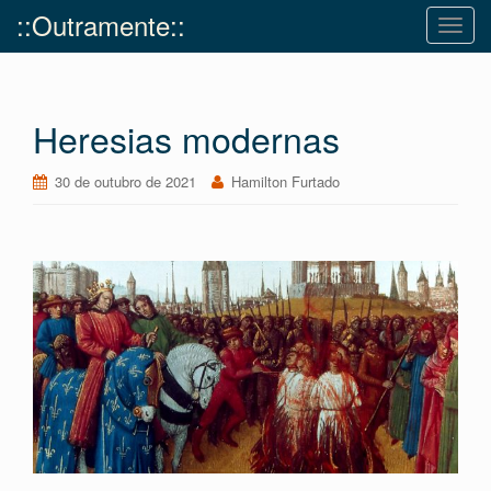
::Outramente::
T
o
g
g
Heresias modernas
l
e
n
30 de outubro de 2021
Hamilton Furtado
a
v
i
g
a
t
i
o
n