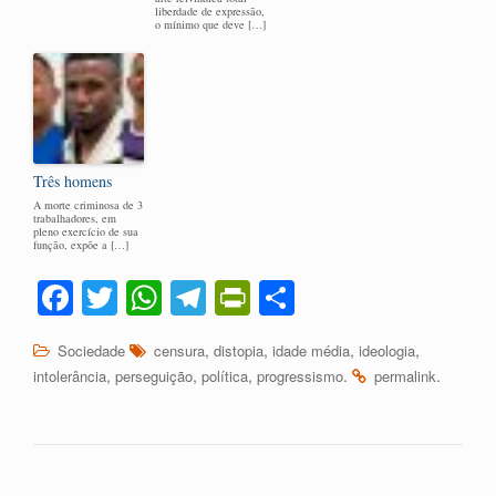
liberdade de expressão,
o mínimo que deve […]
Três homens
A morte criminosa de 3
trabalhadores, em
pleno exercício de sua
função, expõe a […]
Fa
T
W
Te
Pr
C
ce
wi
ha
le
in
o
,
,
,
,
Sociedade
censura
distopia
idade média
ideologia
bo
tte
ts
gr
tF
m
,
,
,
.
.
intolerância
perseguição
política
progressismo
permalink
ok
r
A
a
ri
pa
pp
m
en
rti
dl
lh